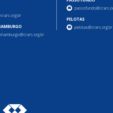
PASSO FUNDO
passofundo@crars.or
@crars.org.br
PELOTAS
HAMBURGO
pelotas@crars.org.br
ohamburgo@crars.org.br