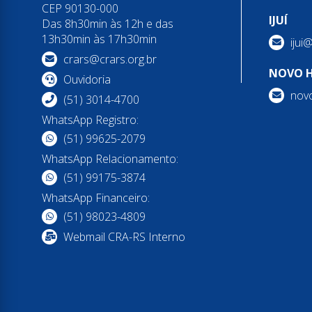
CEP 90130-000
IJUÍ
Das 8h30min às 12h e das
13h30min às 17h30min
ijui
crars@crars.org.br
NOVO 
Ouvidoria
nov
(51) 3014-4700
WhatsApp Registro:
(51) 99625-2079
WhatsApp Relacionamento:
(51) 99175-3874
WhatsApp Financeiro:
(51) 98023-4809
Webmail CRA-RS Interno