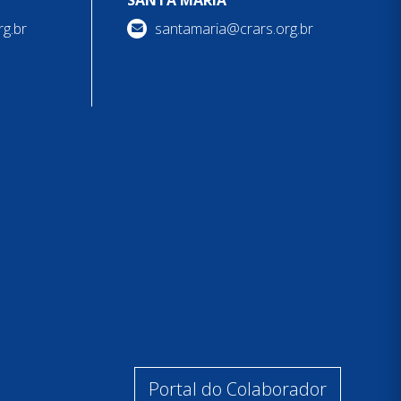
SANTA MARIA
g.br
santamaria@crars.org.br
Portal do Colaborador