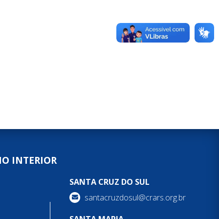
NO INTERIOR
SANTA CRUZ DO SUL
santacruzdosul@crars.org.br