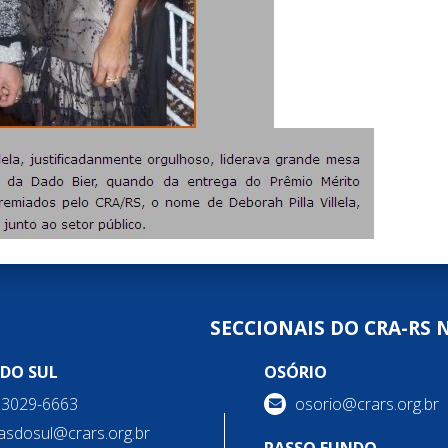
SECCIONAIS DO CRA-RS 
 DO SUL
OSÓRIO
) 3029-6663
osorio@crars.org.br
asdosul@crars.org.br