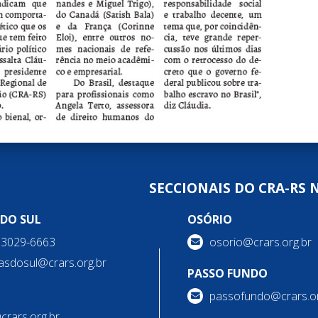
SECCIONAIS DO CRA-RS 
 DO SUL
OSÓRIO
) 3029-6663
osorio@crars.org.br
asdosul@crars.org.br
PASSO FUNDO
passofundo@crars.or
@crars.org.br