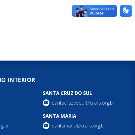
NO INTERIOR
SANTA CRUZ DO SUL
santacruzdosul@crars.org.br
SANTA MARIA
g.br
santamaria@crars.org.br