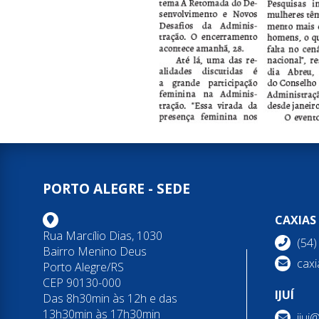
PORTO ALEGRE - SEDE
CAXIAS
Rua Marcílio Dias, 1030
(54
Bairro Menino Deus
caxi
Porto Alegre/RS
CEP 90130-000
IJUÍ
Das 8h30min às 12h e das
13h30min às 17h30min
ijui