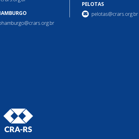
PELOTAS
HAMBURGO
pelotas@crars.org.br
ohamburgo@crars.org.br