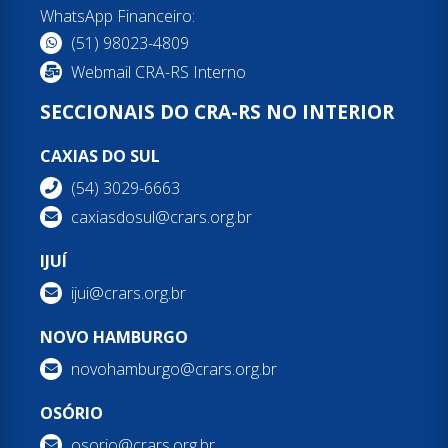
WhatsApp Financeiro:
(51) 98023-4809
Webmail CRA-RS Interno
SECCIONAIS DO CRA-RS NO INTERIOR
CAXIAS DO SUL
(54) 3029-6663
caxiasdosul@crars.org.br
IJUÍ
ijui@crars.org.br
NOVO HAMBURGO
novohamburgo@crars.org.br
OSÓRIO
osorio@crars.org.br