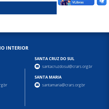
NO INTERIOR
SANTA CRUZ DO SUL
santacruzdosul@crars.org.br
SANTA MARIA
g.br
santamaria@crars.org.br