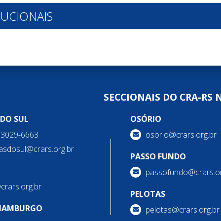
TUCIONAIS
SECCIONAIS DO CRA-RS 
 DO SUL
OSÓRIO
) 3029-6663
osorio@crars.org.br
asdosul@crars.org.br
PASSO FUNDO
passofundo@crars.or
@crars.org.br
PELOTAS
HAMBURGO
pelotas@crars.org.br