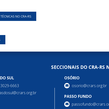
S TÉCNICAS NO CRA-RS
S
SECCIONAIS DO CRA-RS 
 DO SUL
OSÓRIO
) 3029-6663
osorio@crars.org.br
asdosul@crars.org.br
PASSO FUNDO
passofundo@crars.or