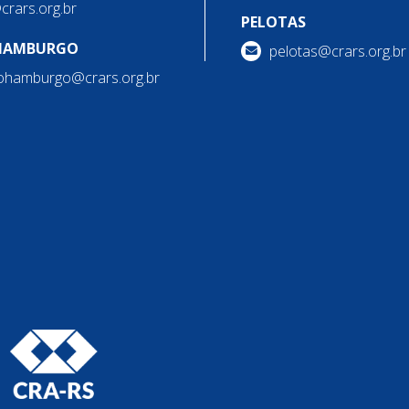
@crars.org.br
PELOTAS
HAMBURGO
pelotas@crars.org.br
ohamburgo@crars.org.br