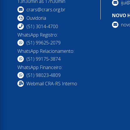
13h30min às 17h30min
ijui
crars@crars.org.br
NOVO 
Ouvidoria
nov
(51) 3014-4700
WhatsApp Registro:
(51) 99625-2079
WhatsApp Relacionamento:
(51) 99175-3874
WhatsApp Financeiro:
(51) 98023-4809
Webmail CRA-RS Interno