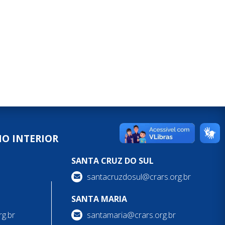
NO INTERIOR
SANTA CRUZ DO SUL
santacruzdosul@crars.org.br
SANTA MARIA
g.br
santamaria@crars.org.br