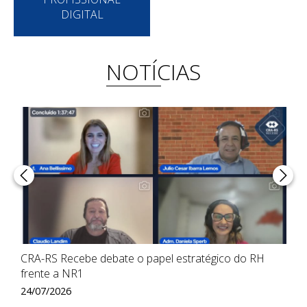
DIGITAL
NOTÍCIAS
a
CRA-RS Recebe debate o papel estratégico do RH
C
frente a NR1
S
24/07/2026
1