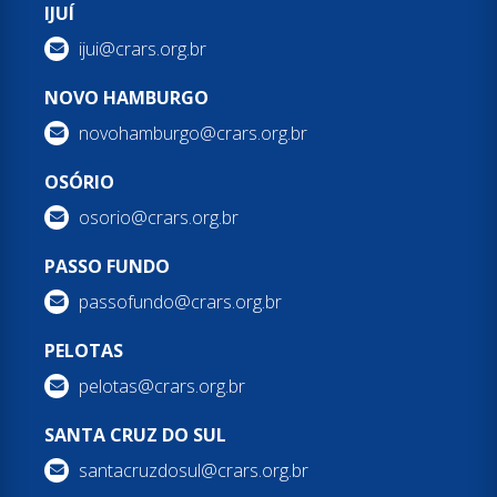
IJUÍ
ijui@crars.org.br
NOVO HAMBURGO
novohamburgo@crars.org.br
OSÓRIO
osorio@crars.org.br
PASSO FUNDO
passofundo@crars.org.br
PELOTAS
pelotas@crars.org.br
SANTA CRUZ DO SUL
santacruzdosul@crars.org.br