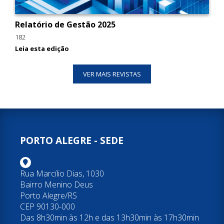
Relatório de Gestão 2025
I
182
1
Leia esta edição
L
VER MAIS REVISTAS
PORTO ALEGRE - SEDE
Rua Marcílio Dias, 1030
Bairro Menino Deus
Porto Alegre/RS
CEP 90130-000
Das 8h30min às 12h e das 13h30min às 17h30min