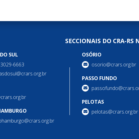
SECCIONAIS DO CRA-RS 
 DO SUL
OSÓRIO
) 3029-6663
osorio@crars.org.br
asdosul@crars.org.br
PASSO FUNDO
passofundo@crars.or
@crars.org.br
PELOTAS
HAMBURGO
pelotas@crars.org.br
ohamburgo@crars.org.br