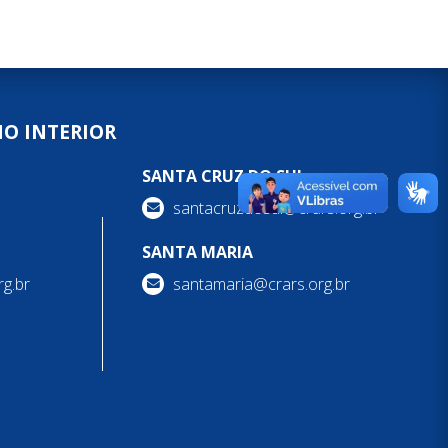
NO INTERIOR
SANTA CRUZ DO SUL
santacruzdosul@crars.org.br
SANTA MARIA
g.br
santamaria@crars.org.br