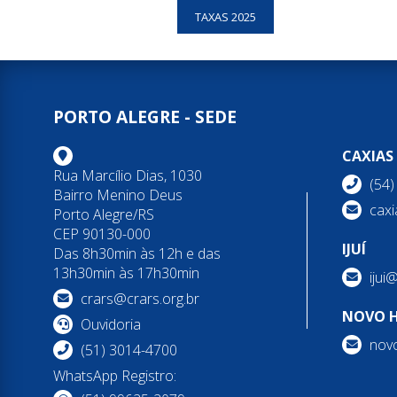
TAXAS 2025
PORTO ALEGRE - SEDE
CAXIAS
Rua Marcílio Dias, 1030
(54
Bairro Menino Deus
caxi
Porto Alegre/RS
CEP 90130-000
IJUÍ
Das 8h30min às 12h e das
13h30min às 17h30min
ijui
crars@crars.org.br
NOVO 
Ouvidoria
nov
(51) 3014-4700
WhatsApp Registro: