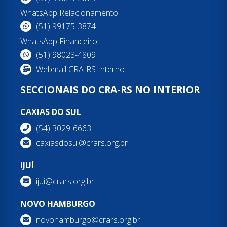
WhatsApp Relacionamento:
(51) 99175-3874
WhatsApp Financeiro:
(51) 98023-4809
Webmail CRA-RS Interno
SECCIONAIS DO CRA-RS NO INTERIOR
CAXIAS DO SUL
(54) 3029-6663
caxiasdosul@crars.org.br
IJUÍ
ijui@crars.org.br
NOVO HAMBURGO
novohamburgo@crars.org.br