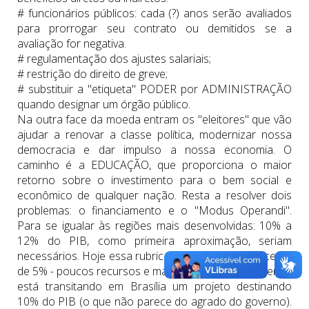
# funcionários públicos: cada (?) anos serão avaliados
para prorrogar seu contrato ou demitidos se a
avaliação for negativa.
# regulamentação dos ajustes salariais;
# restrição do direito de greve;
# substituir a "etiqueta" PODER por ADMINISTRAÇÃO
quando designar um órgão público.
Na outra face da moeda entram os "eleitores" que vão
ajudar a renovar a classe política, modernizar nossa
democracia e dar impulso a nossa economia. O
caminho é a EDUCAÇÃO, que proporciona o maior
retorno sobre o investimento para o bem social e
econômico de qualquer nação. Resta a resolver dois
problemas: o financiamento e o "Modus Operandi".
Para se igualar às regiões mais desenvolvidas: 10% a
12% do PIB, como primeira aproximação, seriam
necessários. Hoje essa rubrica, no Brasil, alcança cerca
de 5% - poucos recursos e mal utilizados. No momento,
está transitando em Brasília um projeto destinando
10% do PIB (o que não parece do agrado do governo).