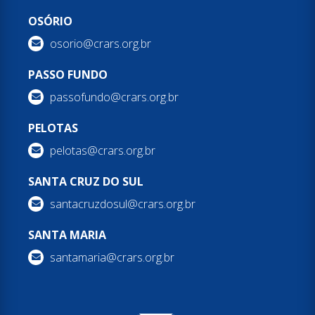
OSÓRIO
osorio@crars.org.br
PASSO FUNDO
passofundo@crars.org.br
PELOTAS
pelotas@crars.org.br
SANTA CRUZ DO SUL
santacruzdosul@crars.org.br
SANTA MARIA
santamaria@crars.org.br