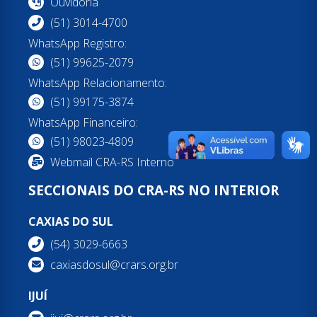
Ouvidoria
(51) 3014-4700
WhatsApp Registro:
(51) 99625-2079
WhatsApp Relacionamento:
(51) 99175-3874
WhatsApp Financeiro:
(51) 98023-4809
Webmail CRA-RS Interno
SECCIONAIS DO CRA-RS NO INTERIOR
CAXIAS DO SUL
(54) 3029-6663
caxiasdosul@crars.org.br
IJUÍ