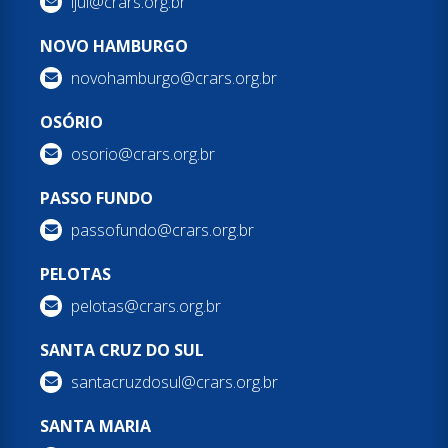
ijui@crars.org.br
NOVO HAMBURGO
novohamburgo@crars.org.br
OSÓRIO
osorio@crars.org.br
PASSO FUNDO
passofundo@crars.org.br
PELOTAS
pelotas@crars.org.br
SANTA CRUZ DO SUL
santacruzdosul@crars.org.br
SANTA MARIA