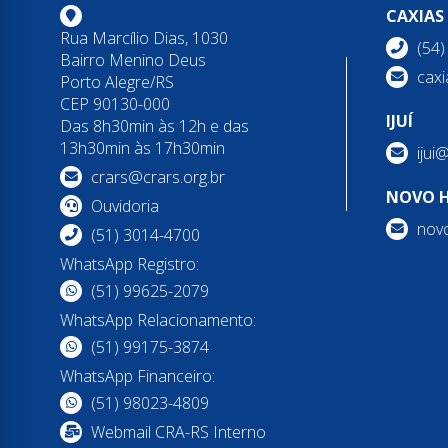
CAXIAS
Rua Marcílio Dias, 1030
(54
Bairro Menino Deus
caxi
Porto Alegre/RS
CEP 90130-000
IJUÍ
Das 8h30min às 12h e das
13h30min às 17h30min
ijui
crars@crars.org.br
NOVO 
Ouvidoria
nov
(51) 3014-4700
WhatsApp Registro:
(51) 99625-2079
WhatsApp Relacionamento:
(51) 99175-3874
WhatsApp Financeiro:
(51) 98023-4809
Webmail CRA-RS Interno