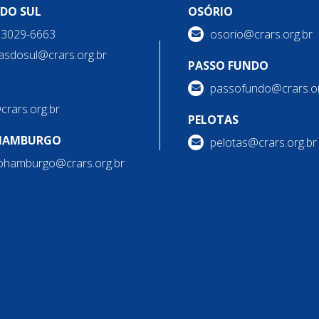
 DO SUL
OSÓRIO
) 3029-6663
osorio@crars.org.br
asdosul@crars.org.br
PASSO FUNDO
passofundo@crars.or
@crars.org.br
PELOTAS
HAMBURGO
pelotas@crars.org.br
ohamburgo@crars.org.br