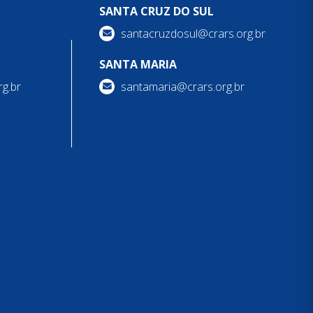
SANTA CRUZ DO SUL
santacruzdosul@crars.org.br
SANTA MARIA
g.br
santamaria@crars.org.br