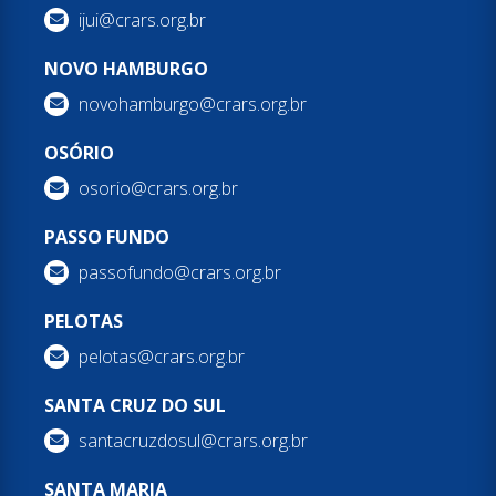
ijui@crars.org.br
NOVO HAMBURGO
novohamburgo@crars.org.br
OSÓRIO
osorio@crars.org.br
PASSO FUNDO
passofundo@crars.org.br
PELOTAS
pelotas@crars.org.br
SANTA CRUZ DO SUL
santacruzdosul@crars.org.br
SANTA MARIA