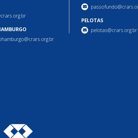
passofundo@crars.or
@crars.org.br
PELOTAS
HAMBURGO
pelotas@crars.org.br
ohamburgo@crars.org.br