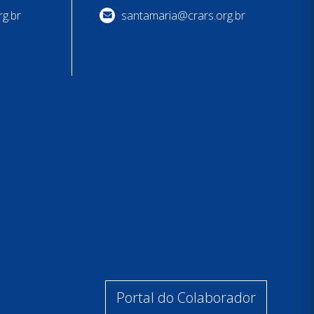
g.br
santamaria@crars.org.br
Portal do Colaborador