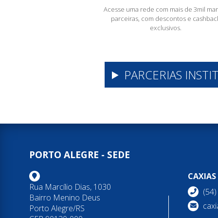
Acesse uma rede com mais de 3mil mar
parceiras, com descontos e cashbac
exclusivos.
PARCERIAS INSTI
PORTO ALEGRE - SEDE
CAXIAS
Rua Marcílio Dias, 1030
(54
Bairro Menino Deus
caxi
Porto Alegre/RS