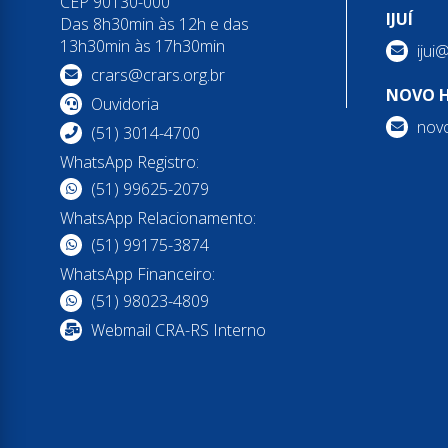
CEP 90130-000
IJUÍ
Das 8h30min às 12h e das
13h30min às 17h30min
ijui
crars@crars.org.br
NOVO 
Ouvidoria
nov
(51) 3014-4700
WhatsApp Registro:
(51) 99625-2079
WhatsApp Relacionamento:
(51) 99175-3874
WhatsApp Financeiro:
(51) 98023-4809
Webmail CRA-RS Interno