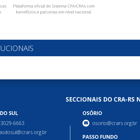
cas
Plataforma oficial do Sistema CFA/CRAs com
k
benefícios e parcerias em nível nacional.
TUCIONAIS
SECCIONAIS DO CRA-RS 
 DO SUL
OSÓRIO
) 3029-6663
osorio@crars.org.br
asdosul@crars.org.br
PASSO FUNDO