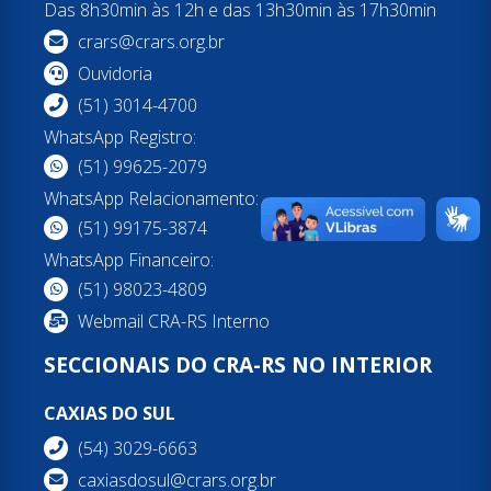
Das 8h30min às 12h e das 13h30min às 17h30min
crars@crars.org.br
Ouvidoria
(51) 3014-4700
WhatsApp Registro:
(51) 99625-2079
WhatsApp Relacionamento:
(51) 99175-3874
WhatsApp Financeiro:
(51) 98023-4809
Webmail CRA-RS Interno
SECCIONAIS DO CRA-RS NO INTERIOR
CAXIAS DO SUL
(54) 3029-6663
caxiasdosul@crars.org.br