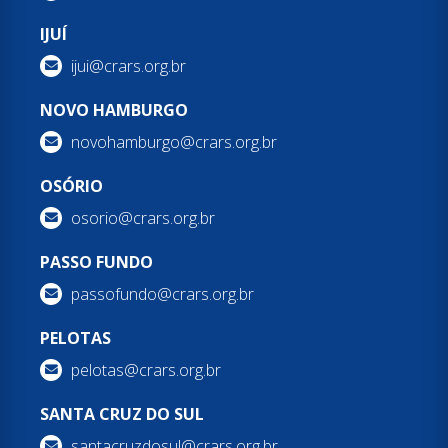
IJUÍ
ijui@crars.org.br
NOVO HAMBURGO
novohamburgo@crars.org.br
OSÓRIO
osorio@crars.org.br
PASSO FUNDO
passofundo@crars.org.br
PELOTAS
pelotas@crars.org.br
SANTA CRUZ DO SUL
santacruzdosul@crars.org.br