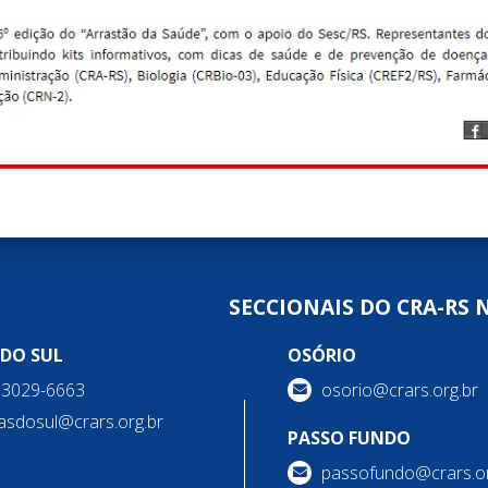
SECCIONAIS DO CRA-RS 
 DO SUL
OSÓRIO
) 3029-6663
osorio@crars.org.br
asdosul@crars.org.br
PASSO FUNDO
passofundo@crars.or