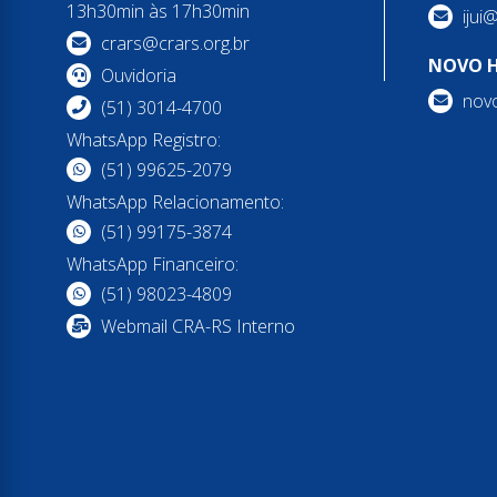
13h30min às 17h30min
ijui
crars@crars.org.br
NOVO 
Ouvidoria
nov
(51) 3014-4700
WhatsApp Registro:
(51) 99625-2079
WhatsApp Relacionamento:
(51) 99175-3874
WhatsApp Financeiro:
(51) 98023-4809
Webmail CRA-RS Interno