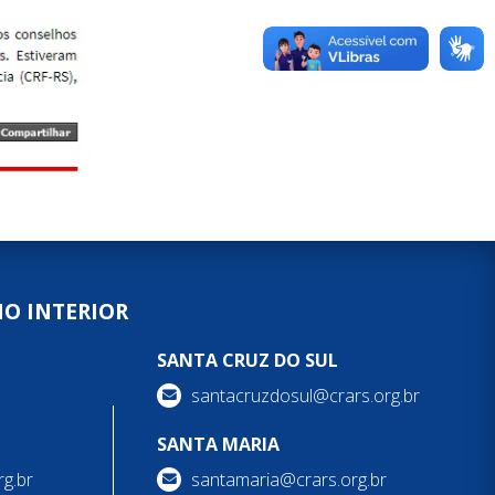
NO INTERIOR
SANTA CRUZ DO SUL
santacruzdosul@crars.org.br
SANTA MARIA
g.br
santamaria@crars.org.br