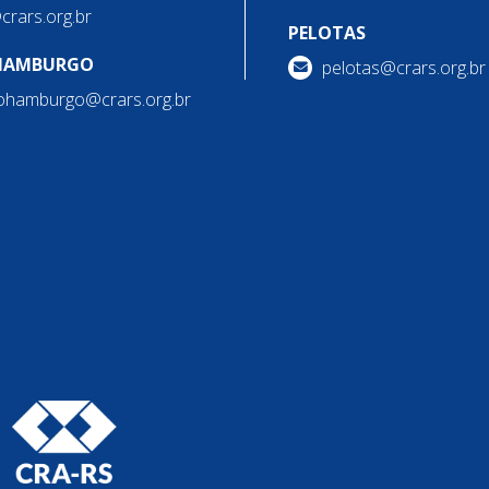
@crars.org.br
PELOTAS
HAMBURGO
pelotas@crars.org.br
ohamburgo@crars.org.br