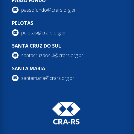
PASSO FUNDO
passofundo@crars.org.br
PELOTAS
pelotas@crars.org.br
SANTA CRUZ DO SUL
santacruzdosul@crars.org.br
SANTA MARIA
santamaria@crars.org.br