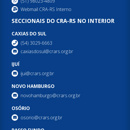
(51) 98023-4809
Webmail CRA-RS Interno
SECCIONAIS DO CRA-RS NO INTERIOR
CAXIAS DO SUL
(54) 3029-6663
caxiasdosul@crars.org.br
IJUÍ
ijui@crars.org.br
NOVO HAMBURGO
novohamburgo@crars.org.br
OSÓRIO
osorio@crars.org.br