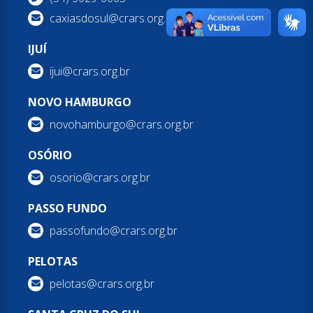
caxiasdosul@crars.org.br
IJUÍ
ijui@crars.org.br
NOVO HAMBURGO
novohamburgo@crars.org.br
OSÓRIO
osorio@crars.org.br
PASSO FUNDO
passofundo@crars.org.br
PELOTAS
pelotas@crars.org.br