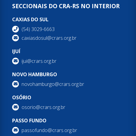
SECCIONAIS DO CRA-RS NO INTERIOR
CAXIAS DO SUL
(54) 3029-6663
caxiasdosul@crars.org.br
IJUÍ
ijui@crars.org.br
NOVO HAMBURGO
novohamburgo@crars.org.br
OSÓRIO
osorio@crars.org.br
PASSO FUNDO
passofundo@crars.org.br