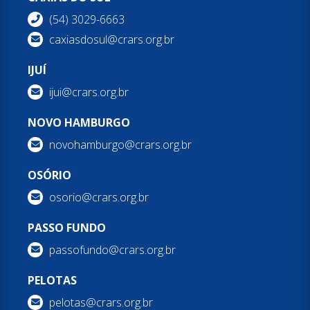
(54) 3029-6663
caxiasdosul@crars.org.br
IJUÍ
ijui@crars.org.br
NOVO HAMBURGO
novohamburgo@crars.org.br
OSÓRIO
osorio@crars.org.br
PASSO FUNDO
passofundo@crars.org.br
PELOTAS
pelotas@crars.org.br