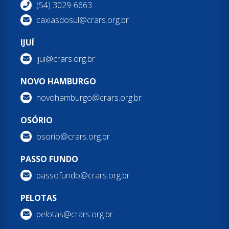
(54) 3029-6663
caxiasdosul@crars.org.br
IJUÍ
ijui@crars.org.br
NOVO HAMBURGO
novohamburgo@crars.org.br
OSÓRIO
osorio@crars.org.br
PASSO FUNDO
passofundo@crars.org.br
PELOTAS
pelotas@crars.org.br