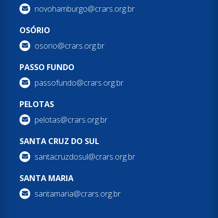
novohamburgo@crars.org.br
OSÓRIO
osorio@crars.org.br
PASSO FUNDO
passofundo@crars.org.br
PELOTAS
pelotas@crars.org.br
SANTA CRUZ DO SUL
santacruzdosul@crars.org.br
SANTA MARIA
santamaria@crars.org.br