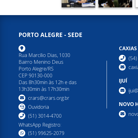
PORTO ALEGRE - SEDE
CAXIAS
Rua Marcílio Dias, 1030
(54
Bairro Menino Deus
caxi
Porto Alegre/RS
CEP 90130-000
IJUÍ
Das 8h30min às 12h e das
13h30min às 17h30min
ijui
crars@crars.org.br
NOVO 
Ouvidoria
nov
(51) 3014-4700
WhatsApp Registro:
(51) 99625-2079