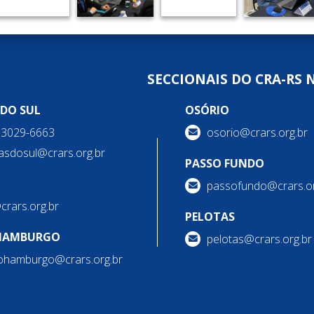
SECCIONAIS DO CRA-RS 
 DO SUL
OSÓRIO
) 3029-6663
osorio@crars.org.br
asdosul@crars.org.br
PASSO FUNDO
passofundo@crars.or
@crars.org.br
PELOTAS
HAMBURGO
pelotas@crars.org.br
ohamburgo@crars.org.br