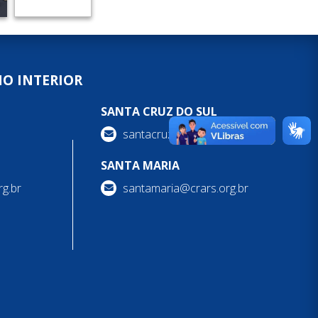
NO INTERIOR
SANTA CRUZ DO SUL
santacruzdosul@crars.org.br
SANTA MARIA
g.br
santamaria@crars.org.br