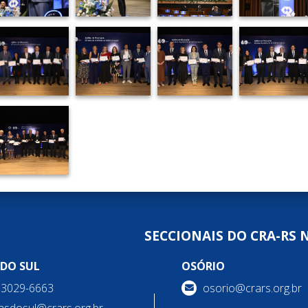
SECCIONAIS DO CRA-RS 
 DO SUL
OSÓRIO
) 3029-6663
osorio@crars.org.br
asdosul@crars.org.br