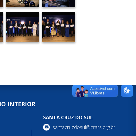
NO INTERIOR
SANTA CRUZ DO SUL
santacruzdosul@crars.org.br