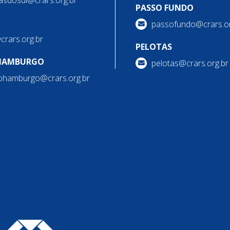
PASSO FUNDO
passofundo@crars.or
@crars.org.br
PELOTAS
HAMBURGO
pelotas@crars.org.br
ohamburgo@crars.org.br