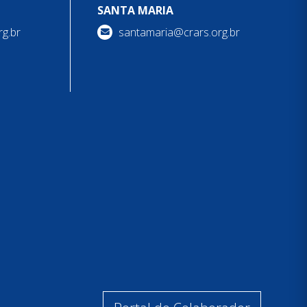
SANTA MARIA
g.br
santamaria@crars.org.br