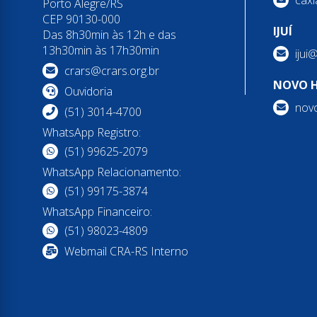
Porto Alegre/RS
CEP 90130-000
IJUÍ
Das 8h30min às 12h e das
13h30min às 17h30min
ijui
crars@crars.org.br
NOVO 
Ouvidoria
nov
(51) 3014-4700
WhatsApp Registro:
(51) 99625-2079
WhatsApp Relacionamento:
(51) 99175-3874
WhatsApp Financeiro:
(51) 98023-4809
Webmail CRA-RS Interno