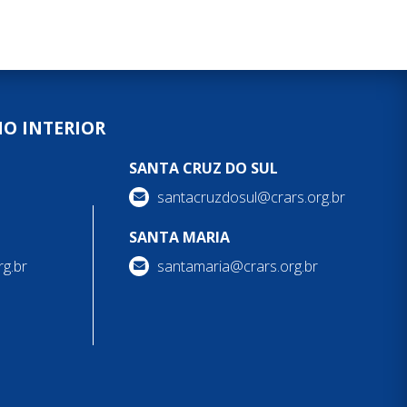
NO INTERIOR
SANTA CRUZ DO SUL
santacruzdosul@crars.org.br
SANTA MARIA
g.br
santamaria@crars.org.br