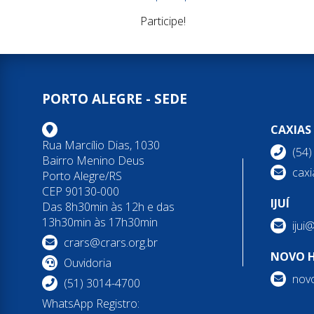
Participe!
PORTO ALEGRE - SEDE
CAXIAS
Rua Marcílio Dias, 1030
(54
Bairro Menino Deus
caxi
Porto Alegre/RS
CEP 90130-000
IJUÍ
Das 8h30min às 12h e das
13h30min às 17h30min
ijui
crars@crars.org.br
NOVO 
Ouvidoria
nov
(51) 3014-4700
WhatsApp Registro: