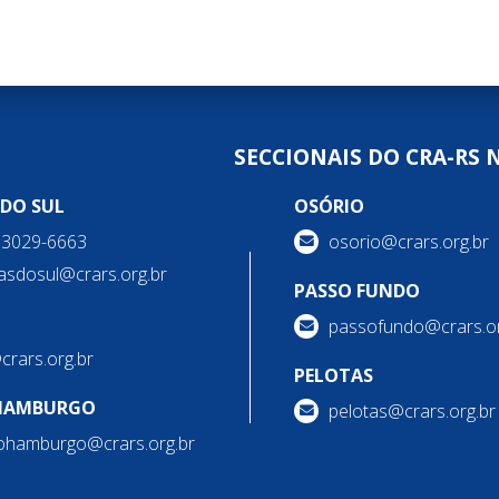
SECCIONAIS DO CRA-RS 
 DO SUL
OSÓRIO
) 3029-6663
osorio@crars.org.br
asdosul@crars.org.br
PASSO FUNDO
passofundo@crars.or
@crars.org.br
PELOTAS
HAMBURGO
pelotas@crars.org.br
ohamburgo@crars.org.br