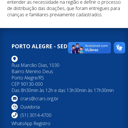
entender as necessidade na região e definir o processo
de distribuição das doações, que foram entregues para
crianças e familiares previamente cadastrados.
PORTO ALEGRE - SEDE
Rua Marcílio Dias, 1030
Bairro Menino Deus
Porto Alegre/RS
CEP 90130-000
Das 8h30min às 12h e das 13h30min às 17h30min
crars@crars.org.br
Ouvidoria
(51) 3014-4700
WhatsApp Registro: