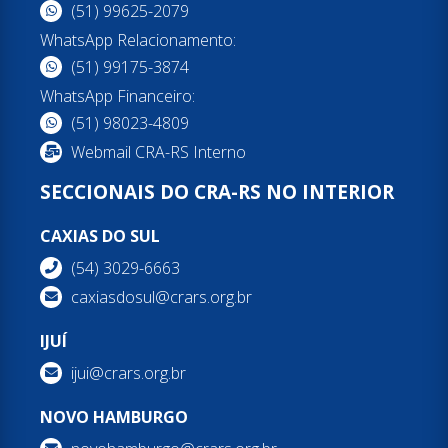
(51) 99625-2079
WhatsApp Relacionamento:
(51) 99175-3874
WhatsApp Financeiro:
(51) 98023-4809
Webmail CRA-RS Interno
SECCIONAIS DO CRA-RS NO INTERIOR
CAXIAS DO SUL
(54) 3029-6663
caxiasdosul@crars.org.br
IJUÍ
ijui@crars.org.br
NOVO HAMBURGO