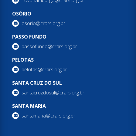
novohamburgo@crars.org.br
OSÓRIO
osorio@crars.org.br
PASSO FUNDO
passofundo@crars.org.br
PELOTAS
pelotas@crars.org.br
SANTA CRUZ DO SUL
santacruzdosul@crars.org.br
SANTA MARIA
santamaria@crars.org.br