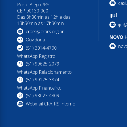
caxi
Porto Alegre/RS
CEP 90130-000
IJUÍ
Das 8h30min às 12h e das
13h30min às 17h30min
ijui
crars@crars.org.br
NOVO 
Ouvidoria
nov
(51) 3014-4700
WhatsApp Registro:
(51) 99625-2079
WhatsApp Relacionamento:
(51) 99175-3874
WhatsApp Financeiro:
(51) 98023-4809
Webmail CRA-RS Interno