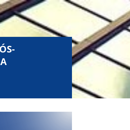
ÓS-
DA