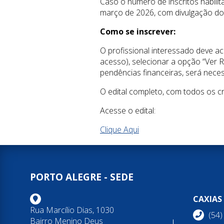
Caso o número de inscritos habilit
março de 2026, com divulgação do 
Como se inscrever:
O profissional interessado deve ac
acesso), selecionar a opção “Ver R
pendências financeiras, será necess
O edital completo, com todos os cri
Acesse o edital:
Clique Aqui
PORTO ALEGRE - SEDE
CAXIAS
Rua Marcílio Dias, 1030
(54
Bairro Menino Deus