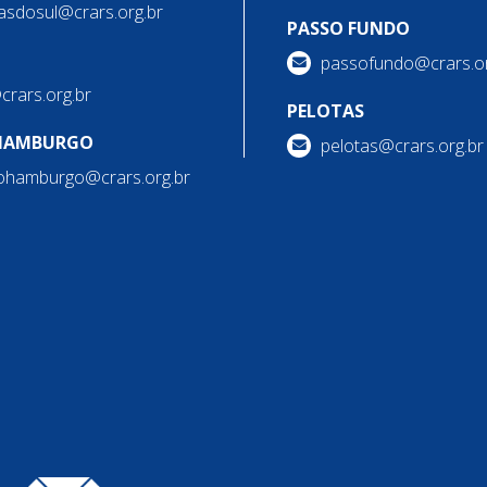
asdosul@crars.org.br
PASSO FUNDO
passofundo@crars.or
@crars.org.br
PELOTAS
HAMBURGO
pelotas@crars.org.br
ohamburgo@crars.org.br