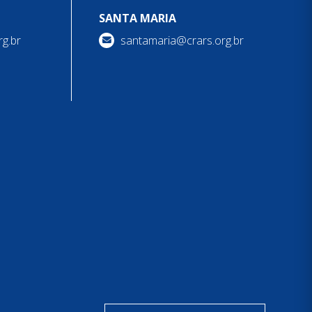
SANTA MARIA
g.br
santamaria@crars.org.br