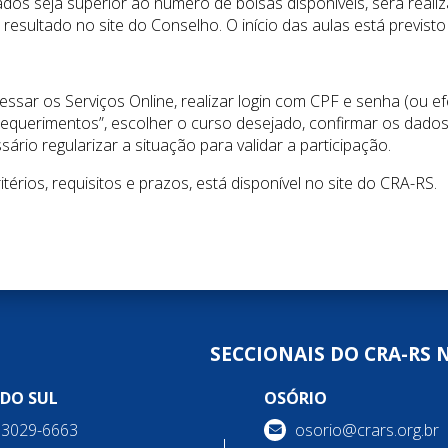
ados seja superior ao número de bolsas disponíveis, será realiz
resultado no site do Conselho. O início das aulas está previst
essar os Serviços Online, realizar login com CPF e senha (ou e
equerimentos”, escolher o curso desejado, confirmar os dados e
ário regularizar a situação para validar a participação.
térios, requisitos e prazos, está disponível no site do CRA-RS.
SECCIONAIS DO CRA-RS 
 DO SUL
OSÓRIO
) 3029-6663
osorio@crars.org.br