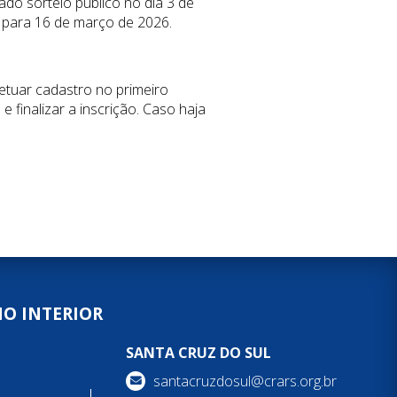
ado sorteio público no dia 3 de
o para 16 de março de 2026.
fetuar cadastro no primeiro
 finalizar a inscrição. Caso haja
NO INTERIOR
SANTA CRUZ DO SUL
santacruzdosul@crars.org.br