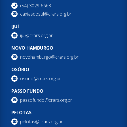
(54) 3029-6663
caxiasdosul@crars.org.br
IJUÍ
ijui@crars.org.br
NOVO HAMBURGO
novohamburgo@crars.org.br
OSÓRIO
osorio@crars.org.br
PASSO FUNDO
passofundo@crars.org.br
PELOTAS
pelotas@crars.org.br