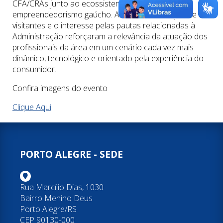
CFA/CRAs junto ao ecossistema do varejo e do
empreendedorismo gaúcho. A intensa circulação de
visitantes e o interesse pelas pautas relacionadas à
Administração reforçaram a relevância da atuação dos
profissionais da área em um cenário cada vez mais
dinâmico, tecnológico e orientado pela experiência do
consumidor.
Confira imagens do evento
Clique Aqui
PORTO ALEGRE - SEDE
Rua Marcílio Dias, 1030
Bairro Menino Deus
Porto Alegre/RS
CEP 90130-000