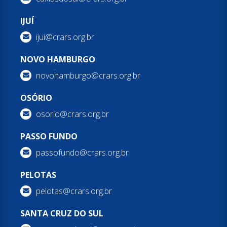
IJUÍ
ijui@crars.org.br
NOVO HAMBURGO
novohamburgo@crars.org.br
OSÓRIO
osorio@crars.org.br
PASSO FUNDO
passofundo@crars.org.br
PELOTAS
pelotas@crars.org.br
SANTA CRUZ DO SUL