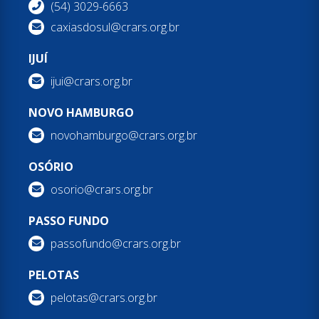
(54) 3029-6663
caxiasdosul@crars.org.br
IJUÍ
ijui@crars.org.br
NOVO HAMBURGO
novohamburgo@crars.org.br
OSÓRIO
osorio@crars.org.br
PASSO FUNDO
passofundo@crars.org.br
PELOTAS
pelotas@crars.org.br