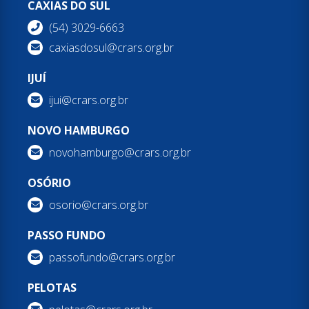
CAXIAS DO SUL
(54) 3029-6663
caxiasdosul@crars.org.br
IJUÍ
ijui@crars.org.br
NOVO HAMBURGO
novohamburgo@crars.org.br
OSÓRIO
osorio@crars.org.br
PASSO FUNDO
passofundo@crars.org.br
PELOTAS