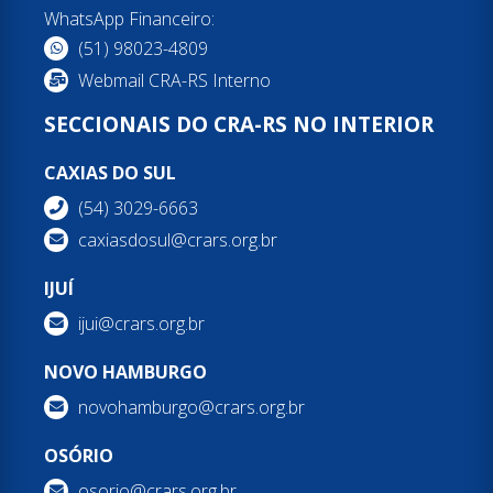
WhatsApp Financeiro:
(51) 98023-4809
Webmail CRA-RS Interno
SECCIONAIS DO CRA-RS NO INTERIOR
CAXIAS DO SUL
(54) 3029-6663
caxiasdosul@crars.org.br
IJUÍ
ijui@crars.org.br
NOVO HAMBURGO
novohamburgo@crars.org.br
OSÓRIO
osorio@crars.org.br