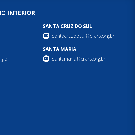
NO INTERIOR
SANTA CRUZ DO SUL
santacruzdosul@crars.org.br
SANTA MARIA
g.br
santamaria@crars.org.br