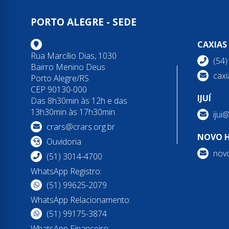
PORTO ALEGRE - SEDE
CAXIAS
Rua Marcílio Dias, 1030
(54
Bairro Menino Deus
caxi
Porto Alegre/RS
CEP 90130-000
IJUÍ
Das 8h30min às 12h e das
13h30min às 17h30min
ijui
crars@crars.org.br
NOVO 
Ouvidoria
nov
(51) 3014-4700
WhatsApp Registro:
(51) 99625-2079
WhatsApp Relacionamento:
(51) 99175-3874
WhatsApp Financeiro: