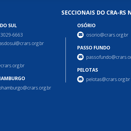
SECCIONAIS DO CRA-RS 
 DO SUL
OSÓRIO
) 3029-6663
osorio@crars.org.br
asdosul@crars.org.br
PASSO FUNDO
passofundo@crars.or
@crars.org.br
PELOTAS
HAMBURGO
pelotas@crars.org.br
ohamburgo@crars.org.br