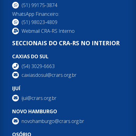
(51) 99175-3874
WhatsApp Financeiro:
(51) 98023-4809
Webmail CRA-RS Interno
SECCIONAIS DO CRA-RS NO INTERIOR
CAXIAS DO SUL
(54) 3029-6663
caxiasdosul@crars.org.br
IJUÍ
ijui@crars.org.br
NOVO HAMBURGO
novohamburgo@crars.org.br
OSÓRIO