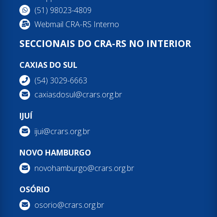
(51) 98023-4809
Webmail CRA-RS Interno
SECCIONAIS DO CRA-RS NO INTERIOR
CAXIAS DO SUL
(54) 3029-6663
caxiasdosul@crars.org.br
IJUÍ
ijui@crars.org.br
NOVO HAMBURGO
novohamburgo@crars.org.br
OSÓRIO
osorio@crars.org.br