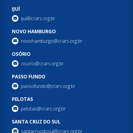
IJUÍ
ijui@crars.org.br
NOVO HAMBURGO
novohamburgo@crars.org.br
OSÓRIO
osorio@crars.org.br
PASSO FUNDO
passofundo@crars.org.br
PELOTAS
pelotas@crars.org.br
SANTA CRUZ DO SUL
santacruzdosul@crars.org.br