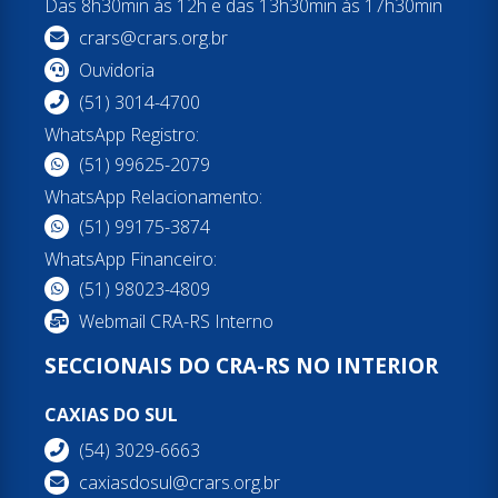
Das 8h30min às 12h e das 13h30min às 17h30min
crars@crars.org.br
Ouvidoria
(51) 3014-4700
WhatsApp Registro:
(51) 99625-2079
WhatsApp Relacionamento:
(51) 99175-3874
WhatsApp Financeiro:
(51) 98023-4809
Webmail CRA-RS Interno
SECCIONAIS DO CRA-RS NO INTERIOR
CAXIAS DO SUL
(54) 3029-6663
caxiasdosul@crars.org.br