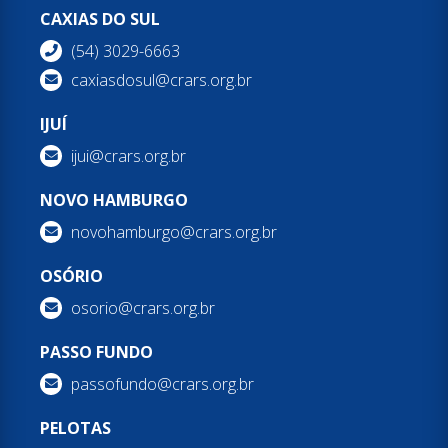
CAXIAS DO SUL
(54) 3029-6663
caxiasdosul@crars.org.br
IJUÍ
ijui@crars.org.br
NOVO HAMBURGO
novohamburgo@crars.org.br
OSÓRIO
osorio@crars.org.br
PASSO FUNDO
passofundo@crars.org.br
PELOTAS