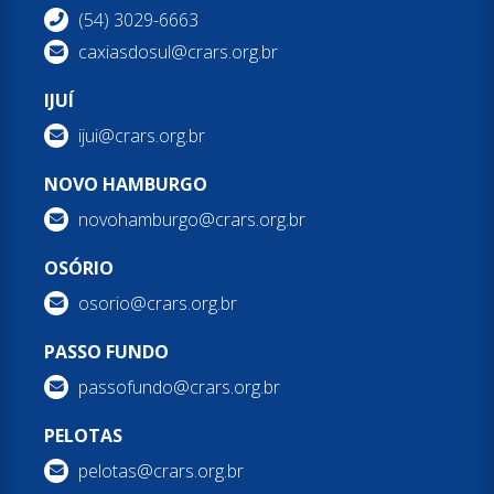
(54) 3029-6663
caxiasdosul@crars.org.br
IJUÍ
ijui@crars.org.br
NOVO HAMBURGO
novohamburgo@crars.org.br
OSÓRIO
osorio@crars.org.br
PASSO FUNDO
passofundo@crars.org.br
PELOTAS
pelotas@crars.org.br