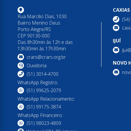
CAXIAS
Rua Marcílio Dias, 1030
(54
Bairro Menino Deus
caxi
Porto Alegre/RS
CEP 90130-000
IJUÍ
Das 8h30min às 12h e das
13h30min às 17h30min
ijui
crars@crars.org.br
NOVO 
Ouvidoria
nov
(51) 3014-4700
WhatsApp Registro:
(51) 99625-2079
WhatsApp Relacionamento:
(51) 99175-3874
WhatsApp Financeiro:
(51) 98023-4809