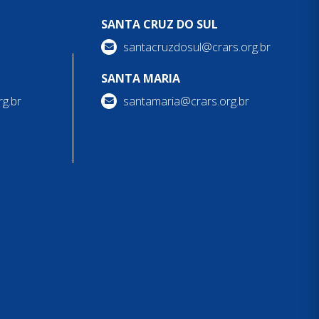
SANTA CRUZ DO SUL
santacruzdosul@crars.org.br
SANTA MARIA
g.br
santamaria@crars.org.br