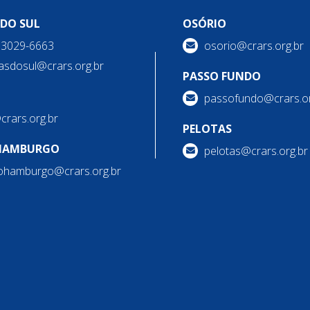
 DO SUL
OSÓRIO
) 3029-6663
osorio@crars.org.br
asdosul@crars.org.br
PASSO FUNDO
passofundo@crars.or
@crars.org.br
PELOTAS
HAMBURGO
pelotas@crars.org.br
ohamburgo@crars.org.br