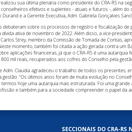
ealizou sua última plenária como presidente do CRA-RS na segu
onselheiros efetivos e suplentes - atuais e futuros -, além do
ei Durand e a Gerente Executiva, Adm. Gabriela Gonçalves Sanc
s debateram sobre os processos de registro e fiscalização de p
ívida ativa de novembro de 2022. Além disso, a vice-presidente
. Carlos Strey, membro da Comissão de Tomada de Contas, apr
. Neste momento, também foi citada a ação gerada contra um B
re aplicações financeiras, já que o CRA-RS é uma autarquia f
00 mil reais, recuperados aos cofres do Conselho pela gestã
 Adm. Claudia agradeceu o trabalho de todos os presentes, e
ua gestão. “Os últimos anos foram de muita evolução no Conse
termos hoje uma autarquia mais estruturada. Foi uma grande a
rofissão e também para a sociedade compreender o papel da ad
SECCIONAIS DO CRA-RS 