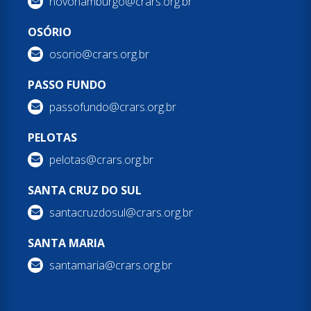
novohamburgo@crars.org.br
OSÓRIO
osorio@crars.org.br
PASSO FUNDO
passofundo@crars.org.br
PELOTAS
pelotas@crars.org.br
SANTA CRUZ DO SUL
santacruzdosul@crars.org.br
SANTA MARIA
santamaria@crars.org.br