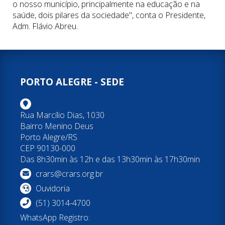
o nosso município, principalmente na educação e na
saúde, dois pilares da sociedade", conta o Presidente,
Adm. Flávio Abreu.
PORTO ALEGRE - SEDE
Rua Marcílio Dias, 1030
Bairro Menino Deus
Porto Alegre/RS
CEP 90130-000
Das 8h30min às 12h e das 13h30min às 17h30min
crars@crars.org.br
Ouvidoria
(51) 3014-4700
WhatsApp Registro: