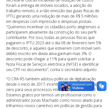
secretaria. Outras iniciativas de redução de custos
foram a entrega de imóveis locados, a adoção do
trabalho remoto, e a não emissão das guias físicas de
IPTU, gerando uma redução de mais de R$ 5 milhões
em despesas com impressão e despesas postais.
"Queremos incentivar os cidadãos porto alegrenses a
participarem ativamente da construção do seu perfil
contribuinte. Por isso, todas as pessoas físicas que
pagarem o IPTU 2023 até o dia 08 de fevereiro tem 5%
de desconto, e aqueles que estiverem com imóvel sem
débito inscrito em dívida ativa ganham mais 3%. O
desconto pode chegar a 11% para quem solicitar a
Nota Fiscal de Serviços eletrônica (NFSE) e identificar
seu CPF no documento", conta o secretário-adjunto.
"O CRA-RS também adotou políticas de digitalização
desde o início de 2017, incentivando a política do papel
zero para seus processos internos a partir de 2023.
Estamos gratos por termos um profissional como o
administrador Jonas Machado como nosso aliado para
trilharmos novos caminhos em políticas de gestão para