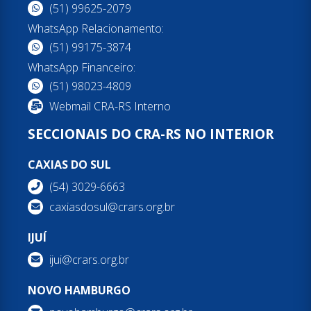
(51) 99625-2079
WhatsApp Relacionamento:
(51) 99175-3874
WhatsApp Financeiro:
(51) 98023-4809
Webmail CRA-RS Interno
SECCIONAIS DO CRA-RS NO INTERIOR
CAXIAS DO SUL
(54) 3029-6663
caxiasdosul@crars.org.br
IJUÍ
ijui@crars.org.br
NOVO HAMBURGO