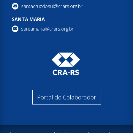
santacruzdosul@crars.org.br
SANTA MARIA
santamaria@crars.org.br
Portal do Colaborador