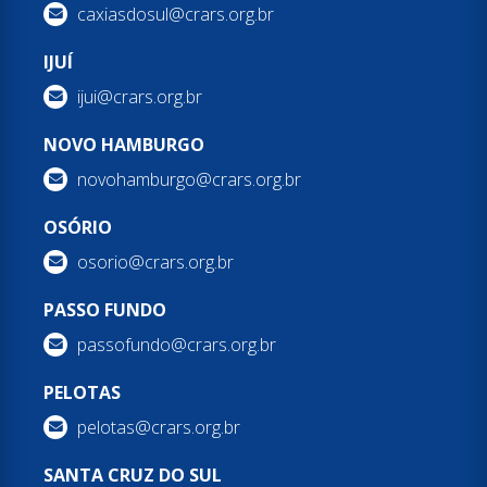
caxiasdosul@crars.org.br
IJUÍ
ijui@crars.org.br
NOVO HAMBURGO
novohamburgo@crars.org.br
OSÓRIO
osorio@crars.org.br
PASSO FUNDO
passofundo@crars.org.br
PELOTAS
pelotas@crars.org.br
SANTA CRUZ DO SUL