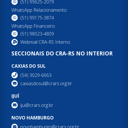
(51) 99625-2079
WhatsApp Relacionamento:
(51) 99175-3874
WhatsApp Financeiro:
(51) 98023-4809
Webmail CRA-RS Interno
SECCIONAIS DO CRA-RS NO INTERIOR
CAXIAS DO SUL
(54) 3029-6663
caxiasdosul@crars.org.br
IJUÍ
ijui@crars.org.br
NOVO HAMBURGO
novohamburgo@crars.org.br