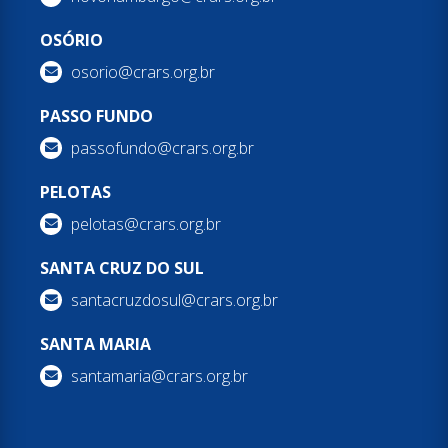
OSÓRIO
osorio@crars.org.br
PASSO FUNDO
passofundo@crars.org.br
PELOTAS
pelotas@crars.org.br
SANTA CRUZ DO SUL
santacruzdosul@crars.org.br
SANTA MARIA
santamaria@crars.org.br