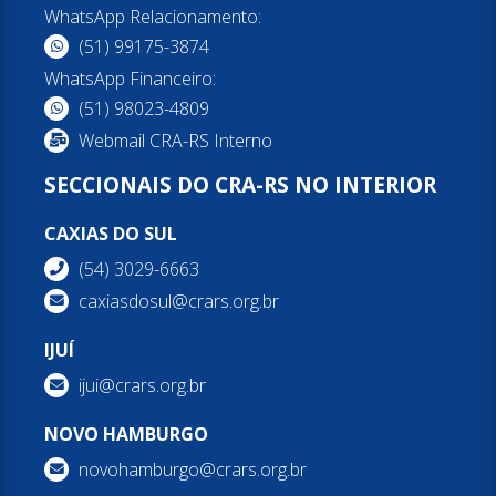
WhatsApp Relacionamento:
(51) 99175-3874
WhatsApp Financeiro:
(51) 98023-4809
Webmail CRA-RS Interno
SECCIONAIS DO CRA-RS NO INTERIOR
CAXIAS DO SUL
(54) 3029-6663
caxiasdosul@crars.org.br
IJUÍ
ijui@crars.org.br
NOVO HAMBURGO
novohamburgo@crars.org.br