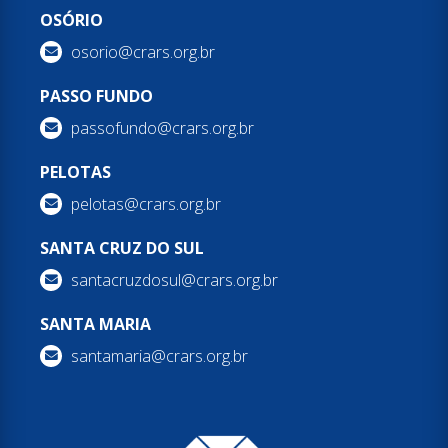
OSÓRIO
osorio@crars.org.br
PASSO FUNDO
passofundo@crars.org.br
PELOTAS
pelotas@crars.org.br
SANTA CRUZ DO SUL
santacruzdosul@crars.org.br
SANTA MARIA
santamaria@crars.org.br