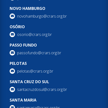
NOVO HAMBURGO
novohamburgo@crars.org.br
OSÓRIO
osorio@crars.org.br
PASSO FUNDO
passofundo@crars.org.br
PELOTAS
pelotas@crars.org.br
SANTA CRUZ DO SUL
santacruzdosul@crars.org.br
SANTA MARIA
santamaria@crars.org.br