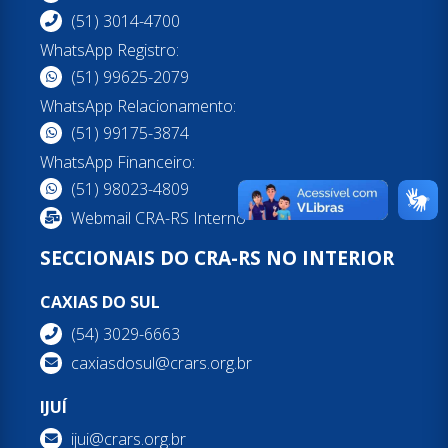
(51) 3014-4700
WhatsApp Registro:
(51) 99625-2079
WhatsApp Relacionamento:
(51) 99175-3874
WhatsApp Financeiro:
(51) 98023-4809
Webmail CRA-RS Interno
SECCIONAIS DO CRA-RS NO INTERIOR
CAXIAS DO SUL
(54) 3029-6663
caxiasdosul@crars.org.br
IJUÍ
ijui@crars.org.br