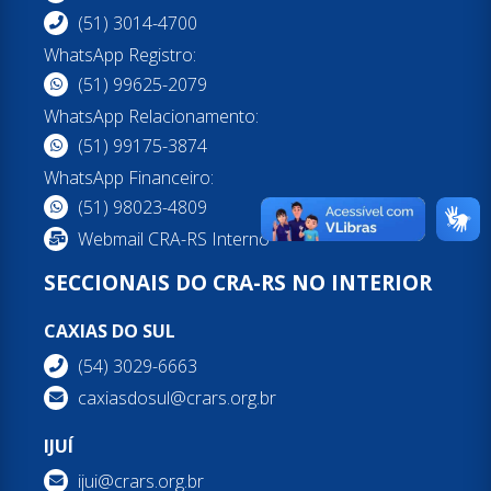
(51) 3014-4700
WhatsApp Registro:
(51) 99625-2079
WhatsApp Relacionamento:
(51) 99175-3874
WhatsApp Financeiro:
(51) 98023-4809
Webmail CRA-RS Interno
SECCIONAIS DO CRA-RS NO INTERIOR
CAXIAS DO SUL
(54) 3029-6663
caxiasdosul@crars.org.br
IJUÍ
ijui@crars.org.br