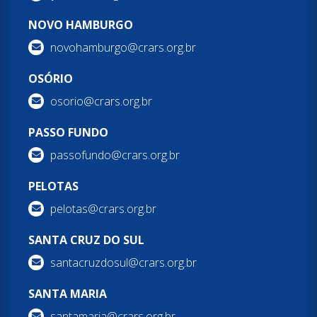
NOVO HAMBURGO
novohamburgo@crars.org.br
OSÓRIO
osorio@crars.org.br
PASSO FUNDO
passofundo@crars.org.br
PELOTAS
pelotas@crars.org.br
SANTA CRUZ DO SUL
santacruzdosul@crars.org.br
SANTA MARIA
santamaria@crars.org.br