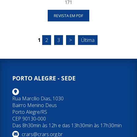
171
REVISTA EM PDF
1
2
3
>
Última
PORTO ALEGRE - SEDE
Rua Marcílio Dias, 1030
Bairro Menino Deus
Porto Alegre/RS
CEP 90130-000
Das 8h30min às 12h e das 13h30min às 17h30min
crars@crars.org.br