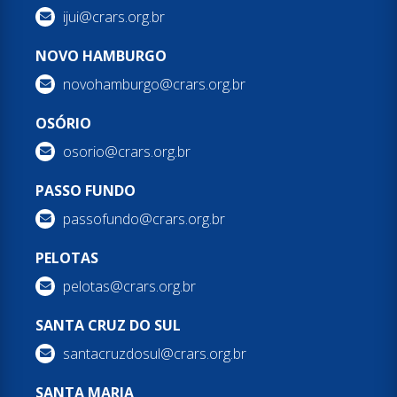
ijui@crars.org.br
NOVO HAMBURGO
novohamburgo@crars.org.br
OSÓRIO
osorio@crars.org.br
PASSO FUNDO
passofundo@crars.org.br
PELOTAS
pelotas@crars.org.br
SANTA CRUZ DO SUL
santacruzdosul@crars.org.br
SANTA MARIA