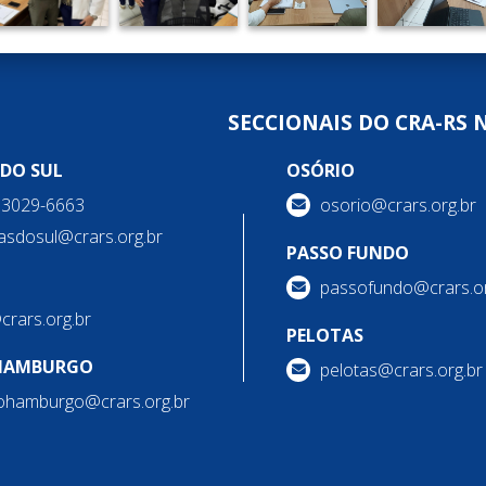
SECCIONAIS DO CRA-RS 
 DO SUL
OSÓRIO
) 3029-6663
osorio@crars.org.br
asdosul@crars.org.br
PASSO FUNDO
passofundo@crars.or
@crars.org.br
PELOTAS
HAMBURGO
pelotas@crars.org.br
ohamburgo@crars.org.br