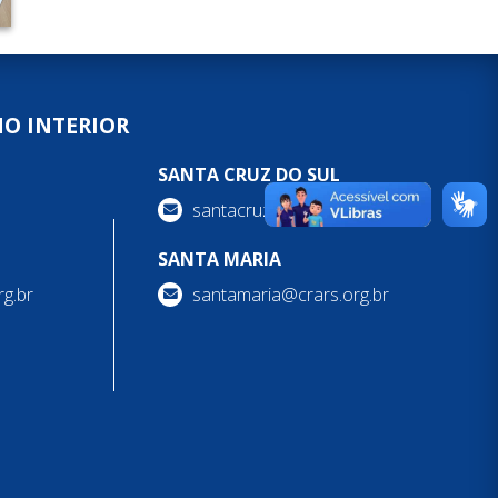
NO INTERIOR
SANTA CRUZ DO SUL
santacruzdosul@crars.org.br
SANTA MARIA
g.br
santamaria@crars.org.br