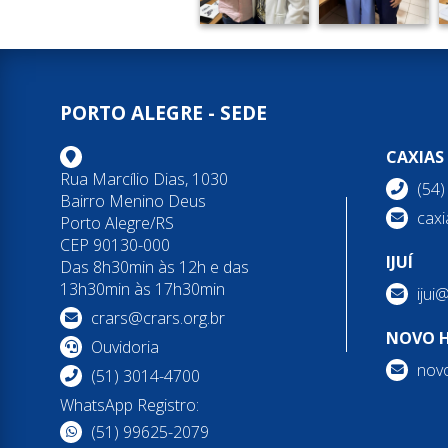
PORTO ALEGRE - SEDE
CAXIAS
Rua Marcílio Dias, 1030
(54
Bairro Menino Deus
caxi
Porto Alegre/RS
CEP 90130-000
IJUÍ
Das 8h30min às 12h e das
13h30min às 17h30min
ijui
crars@crars.org.br
NOVO 
Ouvidoria
nov
(51) 3014-4700
WhatsApp Registro:
(51) 99625-2079