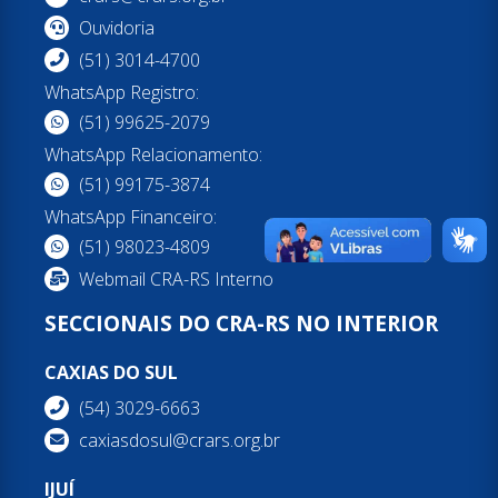
Ouvidoria
(51) 3014-4700
WhatsApp Registro:
(51) 99625-2079
WhatsApp Relacionamento:
(51) 99175-3874
WhatsApp Financeiro:
(51) 98023-4809
Webmail CRA-RS Interno
SECCIONAIS DO CRA-RS NO INTERIOR
CAXIAS DO SUL
(54) 3029-6663
caxiasdosul@crars.org.br
IJUÍ