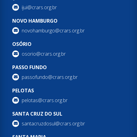
ijui@crars.org.br
NOVO HAMBURGO
novohamburgo@crars.org.br
OSÓRIO
osorio@crars.org.br
PASSO FUNDO
passofundo@crars.org.br
PELOTAS
pelotas@crars.org.br
SANTA CRUZ DO SUL
santacruzdosul@crars.org.br
SANTA MARIA