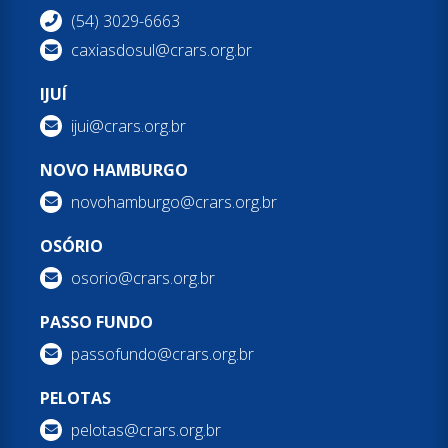
(54) 3029-6663
caxiasdosul@crars.org.br
IJUÍ
ijui@crars.org.br
NOVO HAMBURGO
novohamburgo@crars.org.br
OSÓRIO
osorio@crars.org.br
PASSO FUNDO
passofundo@crars.org.br
PELOTAS
pelotas@crars.org.br