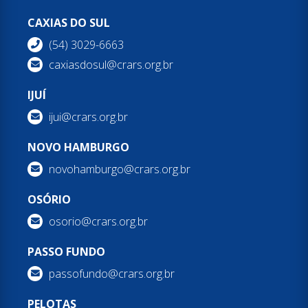
CAXIAS DO SUL
(54) 3029-6663
caxiasdosul@crars.org.br
IJUÍ
ijui@crars.org.br
NOVO HAMBURGO
novohamburgo@crars.org.br
OSÓRIO
osorio@crars.org.br
PASSO FUNDO
passofundo@crars.org.br
PELOTAS