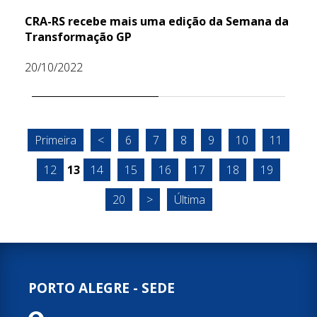
CRA-RS recebe mais uma edição da Semana da
Transformação GP
20/10/2022
Primeira
<
6
7
8
9
10
11
12
13
14
15
16
17
18
19
20
>
Última
PORTO ALEGRE - SEDE