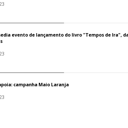
23
edia evento de lançamento do livro "Tempos de Ira", d
es
23
apoia: campanha Maio Laranja
23