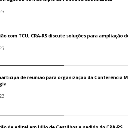
23
ião com TCU, CRA-RS discute soluções para ampliação d
23
articipa de reunião para organização da Conferência Mu
gia
23
ção de edital em Júlio de Castilhos a pedido do CRA-RS