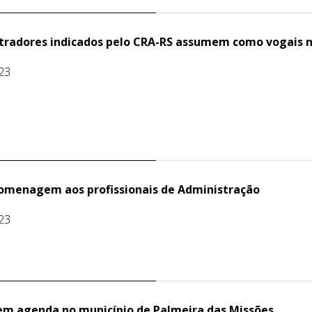
tradores indicados pelo CRA-RS assumem como vogais n
23
omenagem aos profissionais de Administração
23
em agenda no município de Palmeira das Missões