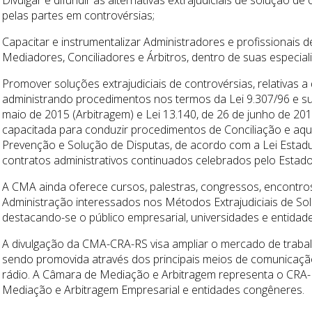
Divulgar e difundir as alternativas extrajudiciais de solução d
pelas partes em controvérsias;
Capacitar e instrumentalizar Administradores e profissionais
Mediadores, Conciliadores e Árbitros, dentro de suas especial
Promover soluções extrajudiciais de controvérsias, relativas a d
administrando procedimentos nos termos da Lei 9.307/96 e su
maio de 2015 (Arbitragem) e Lei 13.140, de 26 de junho de 2
capacitada para conduzir procedimentos de Conciliação e aqu
Prevenção e Solução de Disputas, de acordo com a Lei Estadu
contratos administrativos continuados celebrados pelo Estado
A CMA ainda oferece cursos, palestras, congressos, encontros
Administração interessados nos Métodos Extrajudiciais de So
destacando-se o público empresarial, universidades e entidade
A divulgação da CMA-CRA-RS visa ampliar o mercado de trabal
sendo promovida através dos principais meios de comunicação: j
rádio. A Câmara de Mediação e Arbitragem representa o CRA-R
Mediação e Arbitragem Empresarial e entidades congêneres.