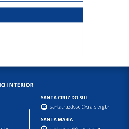
NO INTERIOR
SANTA CRUZ DO SUL
santacruzdosul@crars.org.br
SANTA MARIA
g.br
santamaria@crars.org.br