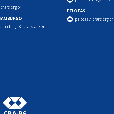
@crars.org.br
PELOTAS
HAMBURGO
pelotas@crars.org.br
ohamburgo@crars.org.br