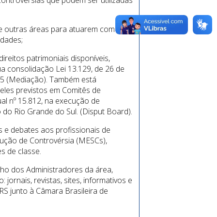
e controvérsias que podem ser utilizadas
 de outras áreas para atuarem como
idades;
ireitos patrimoniais disponíveis,
a consolidação Lei 13.129, de 26 de
015 (Mediação). Também está
eles previstos em Comitês de
al nº 15.812, na execução de
 do Rio Grande do Sul. (Disput Board).
 e debates aos profissionais de
lução de Controvérsia (MESCs),
s de classe.
ho dos Administradores da área,
ornais, revistas, sites, informativos e
S junto à Câmara Brasileira de