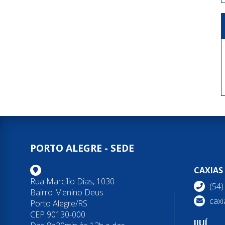
PORTO ALEGRE - SEDE
CAXIAS
Rua Marcílio Dias, 1030
(54
Bairro Menino Deus
caxi
Porto Alegre/RS
CEP 90130-000
IJUÍ