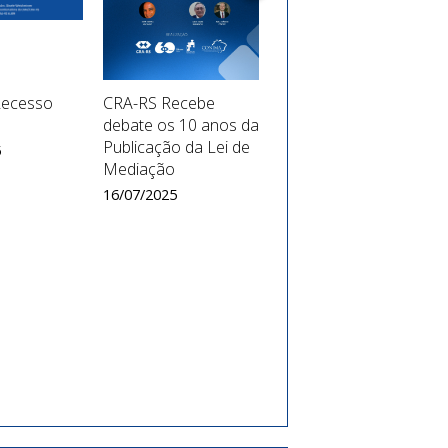
Recesso
CRA-RS Recebe
Operadores dos
debate os 10 anos da
MESC'S do Brasil lei
Publicação da Lei de
nº 12.133/2021
5
Mediação
28/01/2025
16/07/2025