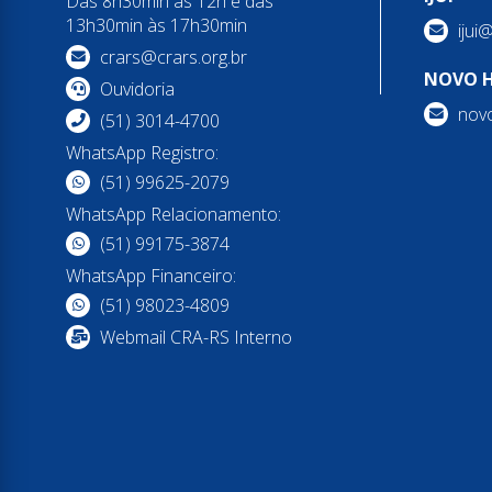
Das 8h30min às 12h e das
13h30min às 17h30min
ijui
crars@crars.org.br
NOVO 
Ouvidoria
nov
(51) 3014-4700
WhatsApp Registro:
(51) 99625-2079
WhatsApp Relacionamento:
(51) 99175-3874
WhatsApp Financeiro:
(51) 98023-4809
Webmail CRA-RS Interno