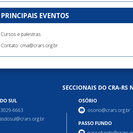
PRINCIPAIS EVENTOS
Cursos e palestras.
Contato: cma@crars.org.br
SECCIONAIS DO CRA-RS 
 DO SUL
OSÓRIO
) 3029-6663
osorio@crars.org.br
asdosul@crars.org.br
PASSO FUNDO
passofundo@crars.or